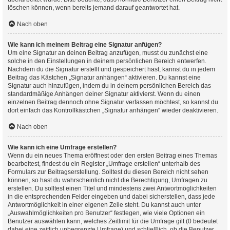
löschen können, wenn bereits jemand darauf geantwortet hat.
Nach oben
Wie kann ich meinem Beitrag eine Signatur anfügen?
Um eine Signatur an deinen Beitrag anzufügen, musst du zunächst eine
solche in den Einstellungen in deinem persönlichen Bereich entwerfen.
Nachdem du die Signatur erstellt und gespeichert hast, kannst du in jedem
Beitrag das Kästchen „Signatur anhängen“ aktivieren. Du kannst eine
Signatur auch hinzufügen, indem du in deinem persönlichen Bereich das
standardmäßige Anhängen deiner Signatur aktivierst. Wenn du einen
einzelnen Beitrag dennoch ohne Signatur verfassen möchtest, so kannst du
dort einfach das Kontrollkästchen „Signatur anhängen“ wieder deaktivieren.
Nach oben
Wie kann ich eine Umfrage erstellen?
Wenn du ein neues Thema eröffnest oder den ersten Beitrag eines Themas
bearbeitest, findest du ein Register „Umfrage erstellen“ unterhalb des
Formulars zur Beitragserstellung. Solltest du diesen Bereich nicht sehen
können, so hast du wahrscheinlich nicht die Berechtigung, Umfragen zu
erstellen. Du solltest einen Titel und mindestens zwei Antwortmöglichkeiten
in die entsprechenden Felder eingeben und dabei sicherstellen, dass jede
Antwortmöglichkeit in einer eigenen Zeile steht. Du kannst auch unter
„Auswahlmöglichkeiten pro Benutzer“ festlegen, wie viele Optionen ein
Benutzer auswählen kann, welches Zeitlimit für die Umfrage gilt (0 bedeutet
dabei eine zeitlich unbegrenzte Umfrage) und schließlich, ob die Benutzer