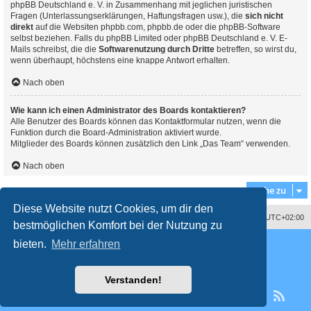
phpBB Deutschland e. V. in Zusammenhang mit jeglichen juristischen
Fragen (Unterlassungserklärungen, Haftungsfragen usw.), die
sich nicht
direkt
auf die Websiten phpbb.com, phpbb.de oder die phpBB-Software
selbst beziehen. Falls du phpBB Limited oder phpBB Deutschland e. V. E-
Mails schreibst, die die
Softwarenutzung durch Dritte
betreffen, so wirst du,
wenn überhaupt, höchstens eine knappe Antwort erhalten.
Nach oben
Wie kann ich einen Administrator des Boards kontaktieren?
Alle Benutzer des Boards können das Kontaktformular nutzen, wenn die
Funktion durch die Board-Administration aktiviert wurde.
Mitglieder des Boards können zusätzlich den Link „Das Team“ verwenden.
Nach oben
Gehe zu
Diese Website nutzt Cookies, um dir den
Datenschutzerklärung
Alle Cookies löschen
Alle Zeiten sind
UTC+02:00
bestmöglichen Komfort bei der Nutzung zu
Powered by
phpBB
® Forum Software © phpBB Limited
bieten.
Mehr erfahren
Deutsche Übersetzung durch
phpBB.de
Style
proflat
von ©
Mazeltof
2017
Datenschutz
|
Nutzungsbedingungen
Verstanden!