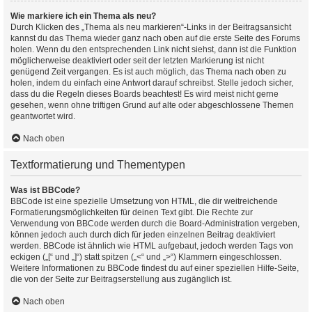
Wie markiere ich ein Thema als neu?
Durch Klicken des „Thema als neu markieren“-Links in der Beitragsansicht
kannst du das Thema wieder ganz nach oben auf die erste Seite des Forums
holen. Wenn du den entsprechenden Link nicht siehst, dann ist die Funktion
möglicherweise deaktiviert oder seit der letzten Markierung ist nicht
genügend Zeit vergangen. Es ist auch möglich, das Thema nach oben zu
holen, indem du einfach eine Antwort darauf schreibst. Stelle jedoch sicher,
dass du die Regeln dieses Boards beachtest! Es wird meist nicht gerne
gesehen, wenn ohne triftigen Grund auf alte oder abgeschlossene Themen
geantwortet wird.
Nach oben
Textformatierung und Thementypen
Was ist BBCode?
BBCode ist eine spezielle Umsetzung von HTML, die dir weitreichende
Formatierungsmöglichkeiten für deinen Text gibt. Die Rechte zur
Verwendung von BBCode werden durch die Board-Administration vergeben,
können jedoch auch durch dich für jeden einzelnen Beitrag deaktiviert
werden. BBCode ist ähnlich wie HTML aufgebaut, jedoch werden Tags von
eckigen („[“ und „]“) statt spitzen („<“ und „>“) Klammern eingeschlossen.
Weitere Informationen zu BBCode findest du auf einer speziellen Hilfe-Seite,
die von der Seite zur Beitragserstellung aus zugänglich ist.
Nach oben