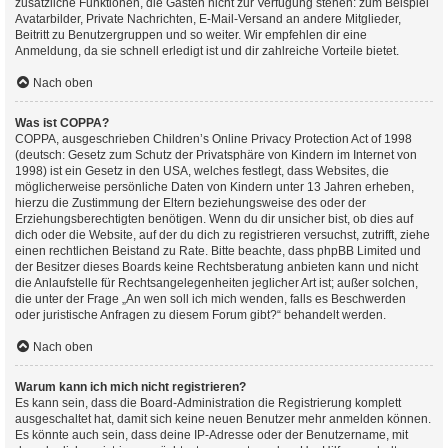
zusätzliche Funktionen, die Gästen nicht zur Verfügung stehen: zum Beispiel
Avatarbilder, Private Nachrichten, E-Mail-Versand an andere Mitglieder,
Beitritt zu Benutzergruppen und so weiter. Wir empfehlen dir eine
Anmeldung, da sie schnell erledigt ist und dir zahlreiche Vorteile bietet.
Nach oben
Was ist COPPA?
COPPA, ausgeschrieben Children’s Online Privacy Protection Act of 1998
(deutsch: Gesetz zum Schutz der Privatsphäre von Kindern im Internet von
1998) ist ein Gesetz in den USA, welches festlegt, dass Websites, die
möglicherweise persönliche Daten von Kindern unter 13 Jahren erheben,
hierzu die Zustimmung der Eltern beziehungsweise des oder der
Erziehungsberechtigten benötigen. Wenn du dir unsicher bist, ob dies auf
dich oder die Website, auf der du dich zu registrieren versuchst, zutrifft, ziehe
einen rechtlichen Beistand zu Rate. Bitte beachte, dass phpBB Limited und
der Besitzer dieses Boards keine Rechtsberatung anbieten kann und nicht
die Anlaufstelle für Rechtsangelegenheiten jeglicher Art ist; außer solchen,
die unter der Frage „An wen soll ich mich wenden, falls es Beschwerden
oder juristische Anfragen zu diesem Forum gibt?“ behandelt werden.
Nach oben
Warum kann ich mich nicht registrieren?
Es kann sein, dass die Board-Administration die Registrierung komplett
ausgeschaltet hat, damit sich keine neuen Benutzer mehr anmelden können.
Es könnte auch sein, dass deine IP-Adresse oder der Benutzername, mit