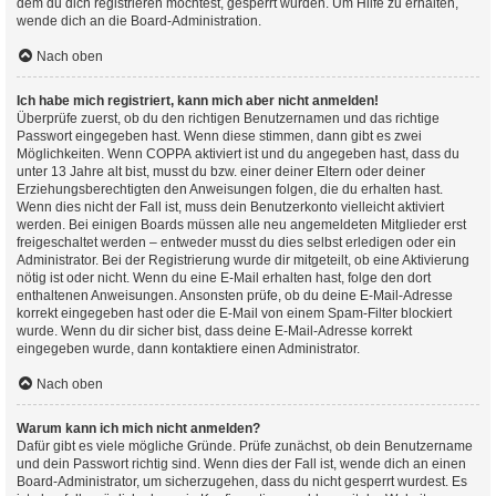
dem du dich registrieren möchtest, gesperrt wurden. Um Hilfe zu erhalten,
wende dich an die Board-Administration.
Nach oben
Ich habe mich registriert, kann mich aber nicht anmelden!
Überprüfe zuerst, ob du den richtigen Benutzernamen und das richtige
Passwort eingegeben hast. Wenn diese stimmen, dann gibt es zwei
Möglichkeiten. Wenn
COPPA
aktiviert ist und du angegeben hast, dass du
unter 13 Jahre alt bist, musst du bzw. einer deiner Eltern oder deiner
Erziehungsberechtigten den Anweisungen folgen, die du erhalten hast.
Wenn dies nicht der Fall ist, muss dein Benutzerkonto vielleicht aktiviert
werden. Bei einigen Boards müssen alle neu angemeldeten Mitglieder erst
freigeschaltet werden – entweder musst du dies selbst erledigen oder ein
Administrator. Bei der Registrierung wurde dir mitgeteilt, ob eine Aktivierung
nötig ist oder nicht. Wenn du eine E-Mail erhalten hast, folge den dort
enthaltenen Anweisungen. Ansonsten prüfe, ob du deine E-Mail-Adresse
korrekt eingegeben hast oder die E-Mail von einem Spam-Filter blockiert
wurde. Wenn du dir sicher bist, dass deine E-Mail-Adresse korrekt
eingegeben wurde, dann kontaktiere einen Administrator.
Nach oben
Warum kann ich mich nicht anmelden?
Dafür gibt es viele mögliche Gründe. Prüfe zunächst, ob dein Benutzername
und dein Passwort richtig sind. Wenn dies der Fall ist, wende dich an einen
Board-Administrator, um sicherzugehen, dass du nicht gesperrt wurdest. Es