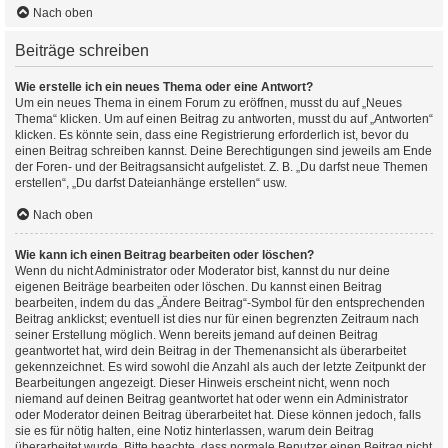
Nach oben
Beiträge schreiben
Wie erstelle ich ein neues Thema oder eine Antwort?
Um ein neues Thema in einem Forum zu eröffnen, musst du auf „Neues
Thema“ klicken. Um auf einen Beitrag zu antworten, musst du auf „Antworten“
klicken. Es könnte sein, dass eine Registrierung erforderlich ist, bevor du
einen Beitrag schreiben kannst. Deine Berechtigungen sind jeweils am Ende
der Foren- und der Beitragsansicht aufgelistet. Z. B. „Du darfst neue Themen
erstellen“, „Du darfst Dateianhänge erstellen“ usw.
Nach oben
Wie kann ich einen Beitrag bearbeiten oder löschen?
Wenn du nicht Administrator oder Moderator bist, kannst du nur deine
eigenen Beiträge bearbeiten oder löschen. Du kannst einen Beitrag
bearbeiten, indem du das „Ändere Beitrag“-Symbol für den entsprechenden
Beitrag anklickst; eventuell ist dies nur für einen begrenzten Zeitraum nach
seiner Erstellung möglich. Wenn bereits jemand auf deinen Beitrag
geantwortet hat, wird dein Beitrag in der Themenansicht als überarbeitet
gekennzeichnet. Es wird sowohl die Anzahl als auch der letzte Zeitpunkt der
Bearbeitungen angezeigt. Dieser Hinweis erscheint nicht, wenn noch
niemand auf deinen Beitrag geantwortet hat oder wenn ein Administrator
oder Moderator deinen Beitrag überarbeitet hat. Diese können jedoch, falls
sie es für nötig halten, eine Notiz hinterlassen, warum dein Beitrag
überarbeitet wurde. Bitte beachte, dass normale Benutzer einen Beitrag nicht