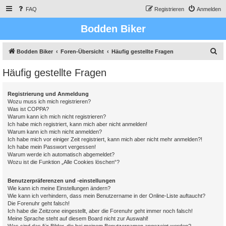
FAQ
Registrieren
Anmelden
Bodden Biker
S
Bodden Biker
Foren-Übersicht
Häufig gestellte Fragen
u
Häufig gestellte Fragen
c
h
Registrierung und Anmeldung
e
Wozu muss ich mich registrieren?
Was ist COPPA?
Warum kann ich mich nicht registrieren?
Ich habe mich registriert, kann mich aber nicht anmelden!
Warum kann ich mich nicht anmelden?
Ich habe mich vor einiger Zeit registriert, kann mich aber nicht mehr anmelden?!
Ich habe mein Passwort vergessen!
Warum werde ich automatisch abgemeldet?
Wozu ist die Funktion „Alle Cookies löschen“?
Benutzerpräferenzen und -einstellungen
Wie kann ich meine Einstellungen ändern?
Wie kann ich verhindern, dass mein Benutzername in der Online-Liste auftaucht?
Die Forenuhr geht falsch!
Ich habe die Zeitzone eingestellt, aber die Forenuhr geht immer noch falsch!
Meine Sprache steht auf diesem Board nicht zur Auswahl!