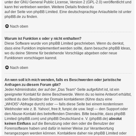
unter der GNU General Public License, Version 2 (GPL-2.0) veröffentlicht und
kann frei vertrieben werden. Weitere Details findest du
auf der Seite von phpBB Limited
. Eine deutschsprachige Anlaufstelle ist unter
phpBB.de
zu finden.
Nach oben
Warum ist Funktion x oder y nicht enthalten?
Diese Software wurde von phpBB Limited geschrieben. Wenn du denkst,
dass eine Funktion implementiert werden sollte, dann besuche
phpBB Ideas
,
wo du deine Stimme für bestehende Vorschläge abgeben oder neue
Funktionen vorschlagen kannst.
Nach oben
An wen soll ich mich wenden, falls es Beschwerden oder juristische
Anfragen zu diesem Forum gibt?
Jeder Administrator, der auf der „Das Team“-Seite aufgeführt ist, ist ein
geeigneter Kontakt für deine Beschwerde. Wenn du so keine Antwort erhältst,
solltest du den Besitzer der Domain kontaktieren (führe dazu eine
„WHOIS“-Abfrage
durch) oder — falls diese Seite bei einem kostenlosen
Webhoster wie z. B. Yahoo!, free.fr, funpic.de usw. liegt — den Support oder
den Abuse-Kontakt des betreffenden Dienstes. Bitte beachte, dass phpBB
Limited (phpBB.com) und phpBB Deutschland e. V. (phpBB.de)
absolut
keinen Einfluss
auf die Benutzung oder den oder die Benutzer der
Forensoftware haben und dafür in keiner Weise zur Verantwortung
herangezogen werden können. Kontaktiere daher nie phpBB Limited oder