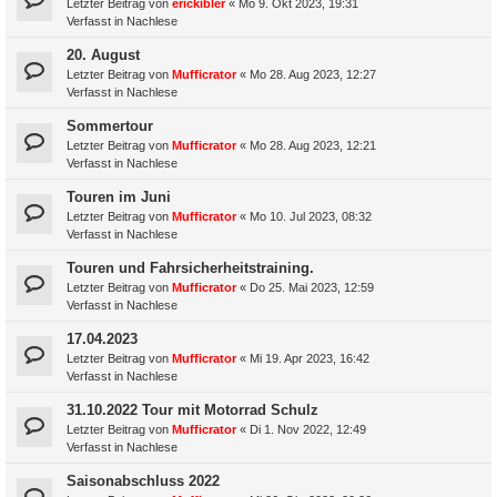
Letzter Beitrag von
erickibler
«
Mo 9. Okt 2023, 19:31
Verfasst in
Nachlese
20. August
Letzter Beitrag von
Mufficrator
«
Mo 28. Aug 2023, 12:27
Verfasst in
Nachlese
Sommertour
Letzter Beitrag von
Mufficrator
«
Mo 28. Aug 2023, 12:21
Verfasst in
Nachlese
Touren im Juni
Letzter Beitrag von
Mufficrator
«
Mo 10. Jul 2023, 08:32
Verfasst in
Nachlese
Touren und Fahrsicherheitstraining.
Letzter Beitrag von
Mufficrator
«
Do 25. Mai 2023, 12:59
Verfasst in
Nachlese
17.04.2023
Letzter Beitrag von
Mufficrator
«
Mi 19. Apr 2023, 16:42
Verfasst in
Nachlese
31.10.2022 Tour mit Motorrad Schulz
Letzter Beitrag von
Mufficrator
«
Di 1. Nov 2022, 12:49
Verfasst in
Nachlese
Saisonabschluss 2022