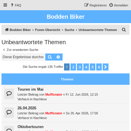
FAQ
Registrieren
Anmelden
Bodden Biker
S
Bodden Biker
Foren-Übersicht
Suche
Unbeantwortete Themen
u
Unbeantwortete Themen
c
Zur erweiterten Suche
h
Suche
Erweiterte Suche
e
1
2
3
4
5
6
Nächste
Die Suche ergab 136 Treffer
Themen
Touren im Mai
Letzter Beitrag von
Mufficrator
«
Fr 12. Jun 2026, 12:15
Verfasst in
Nachlese
26.04.2026
Letzter Beitrag von
Mufficrator
«
So 26. Apr 2026, 17:00
Verfasst in
Nachlese
Oktobertouren