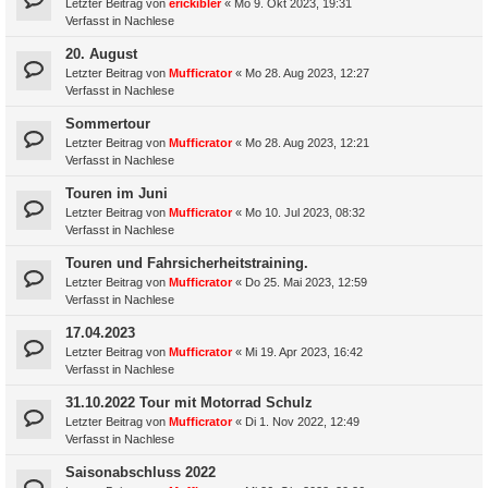
Letzter Beitrag von
erickibler
«
Mo 9. Okt 2023, 19:31
Verfasst in
Nachlese
20. August
Letzter Beitrag von
Mufficrator
«
Mo 28. Aug 2023, 12:27
Verfasst in
Nachlese
Sommertour
Letzter Beitrag von
Mufficrator
«
Mo 28. Aug 2023, 12:21
Verfasst in
Nachlese
Touren im Juni
Letzter Beitrag von
Mufficrator
«
Mo 10. Jul 2023, 08:32
Verfasst in
Nachlese
Touren und Fahrsicherheitstraining.
Letzter Beitrag von
Mufficrator
«
Do 25. Mai 2023, 12:59
Verfasst in
Nachlese
17.04.2023
Letzter Beitrag von
Mufficrator
«
Mi 19. Apr 2023, 16:42
Verfasst in
Nachlese
31.10.2022 Tour mit Motorrad Schulz
Letzter Beitrag von
Mufficrator
«
Di 1. Nov 2022, 12:49
Verfasst in
Nachlese
Saisonabschluss 2022