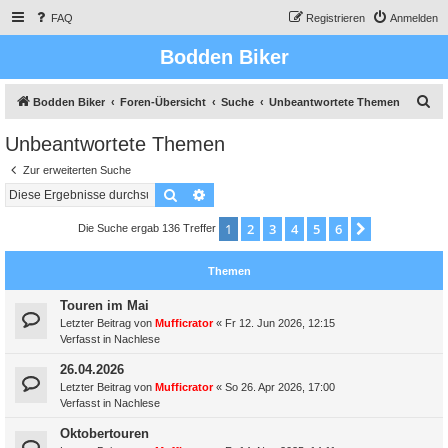
FAQ
Registrieren
Anmelden
Bodden Biker
S
Bodden Biker
Foren-Übersicht
Suche
Unbeantwortete Themen
u
Unbeantwortete Themen
c
Zur erweiterten Suche
h
Suche
Erweiterte Suche
e
1
2
3
4
5
6
Nächste
Die Suche ergab 136 Treffer
Themen
Touren im Mai
Letzter Beitrag von
Mufficrator
«
Fr 12. Jun 2026, 12:15
Verfasst in
Nachlese
26.04.2026
Letzter Beitrag von
Mufficrator
«
So 26. Apr 2026, 17:00
Verfasst in
Nachlese
Oktobertouren