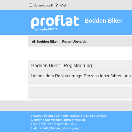
Schnellzugriff
FAQ
Bodden Biker
Bodden Biker
Foren-Übersicht
Bodden Biker - Registrierung
Um mit dem Registrierungs-Prozess fortzufahren, teil
Powered by
phpBB
® Forum Software © phpBB Limited
Deutsche Übersetzung durch
phpBB.de
Style
proflat
von ©
Mazeltof
2017
Datenschutz
|
Nutzungsbedingungen