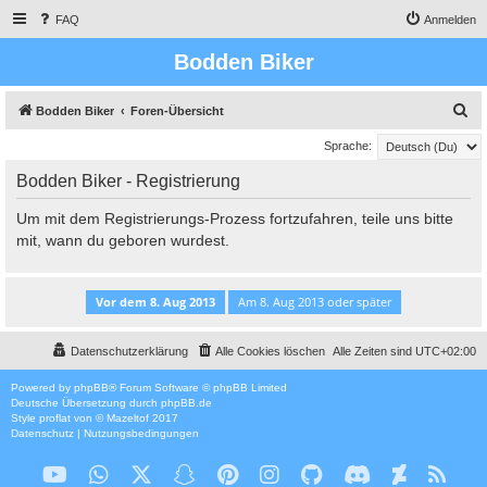
FAQ
Anmelden
Bodden Biker
S
Bodden Biker
Foren-Übersicht
u
Sprache:
c
Bodden Biker - Registrierung
h
e
Um mit dem Registrierungs-Prozess fortzufahren, teile uns bitte
mit, wann du geboren wurdest.
Datenschutzerklärung
Alle Cookies löschen
Alle Zeiten sind
UTC+02:00
Powered by
phpBB
® Forum Software © phpBB Limited
Deutsche Übersetzung durch
phpBB.de
Style
proflat
von ©
Mazeltof
2017
Datenschutz
|
Nutzungsbedingungen