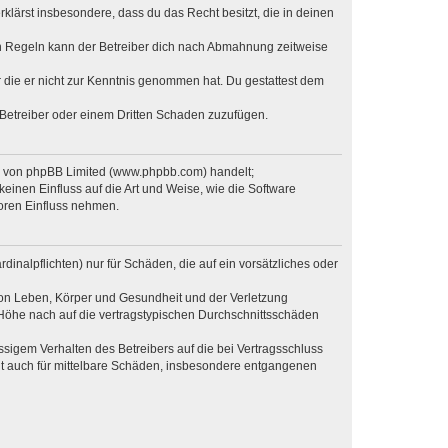
erklärst insbesondere, dass du das Recht besitzt, die in deinen
n Regeln kann der Betreiber dich nach Abmahnung zeitweise
er die er nicht zur Kenntnis genommen hat. Du gestattest dem
 Betreiber oder einem Dritten Schaden zuzufügen.
re von phpBB Limited (www.phpbb.com) handelt;
inen Einfluss auf die Art und Weise, wie die Software
oren Einfluss nehmen.
inalpflichten) nur für Schäden, die auf ein vorsätzliches oder
von Leben, Körper und Gesundheit und der Verletzung
r Höhe nach auf die vertragstypischen Durchschnittsschäden
sigem Verhalten des Betreibers auf die bei Vertragsschluss
lt auch für mittelbare Schäden, insbesondere entgangenen