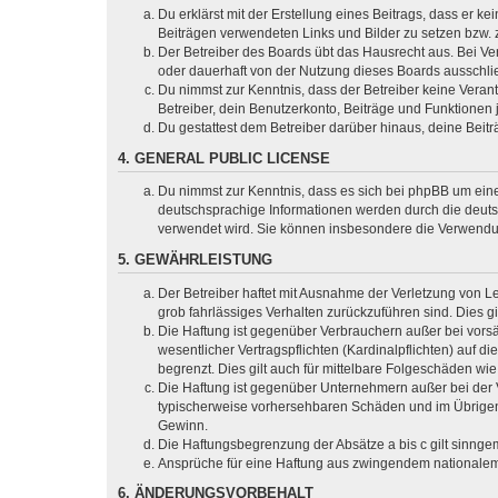
Du erklärst mit der Erstellung eines Beitrags, dass er ke
Beiträgen verwendeten Links und Bilder zu setzen bzw.
Der Betreiber des Boards übt das Hausrecht aus. Bei V
oder dauerhaft von der Nutzung dieses Boards ausschlie
Du nimmst zur Kenntnis, dass der Betreiber keine Verantw
Betreiber, dein Benutzerkonto, Beiträge und Funktionen 
Du gestattest dem Betreiber darüber hinaus, deine Beit
4. GENERAL PUBLIC LICENSE
Du nimmst zur Kenntnis, dass es sich bei phpBB um eine
deutschsprachige Informationen werden durch die deuts
verwendet wird. Sie können insbesondere die Verwendun
5. GEWÄHRLEISTUNG
Der Betreiber haftet mit Ausnahme der Verletzung von Le
grob fahrlässiges Verhalten zurückzuführen sind. Dies 
Die Haftung ist gegenüber Verbrauchern außer bei vors
wesentlicher Vertragspflichten (Kardinalpflichten) auf
begrenzt. Dies gilt auch für mittelbare Folgeschäden 
Die Haftung ist gegenüber Unternehmern außer bei der V
typischerweise vorhersehbaren Schäden und im Übrigen 
Gewinn.
Die Haftungsbegrenzung der Absätze a bis c gilt sinnge
Ansprüche für eine Haftung aus zwingendem nationalem
6. ÄNDERUNGSVORBEHALT