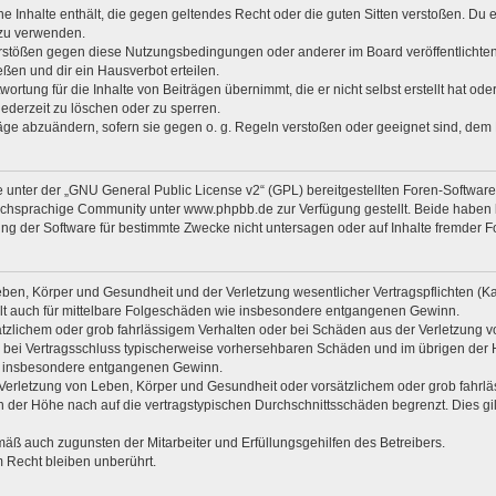
ine Inhalte enthält, die gegen geltendes Recht oder die guten Sitten verstoßen. Du 
 zu verwenden.
erstößen gegen diese Nutzungsbedingungen oder anderer im Board veröffentlichte
ßen und dir ein Hausverbot erteilen.
ortung für die Inhalte von Beiträgen übernimmt, die er nicht selbst erstellt hat od
jederzeit zu löschen oder zu sperren.
räge abzuändern, sofern sie gegen o. g. Regeln verstoßen oder geeignet sind, dem
 unter der „
GNU General Public License v2
“ (GPL) bereitgestellten Foren-Softwa
chsprachige Community unter www.phpbb.de zur Verfügung gestellt. Beide haben ke
g der Software für bestimmte Zwecke nicht untersagen oder auf Inhalte fremder F
ben, Körper und Gesundheit und der Verletzung wesentlicher Vertragspflichten (Kard
gilt auch für mittelbare Folgeschäden wie insbesondere entgangenen Gewinn.
ätzlichem oder grob fahrlässigem Verhalten oder bei Schäden aus der Verletzung 
 die bei Vertragsschluss typischerweise vorhersehbaren Schäden und im übrigen de
wie insbesondere entgangenen Gewinn.
erletzung von Leben, Körper und Gesundheit oder vorsätzlichem oder grob fahrläs
der Höhe nach auf die vertragstypischen Durchschnittsschäden begrenzt. Dies gi
mäß auch zugunsten der Mitarbeiter und Erfüllungsgehilfen des Betreibers.
 Recht bleiben unberührt.