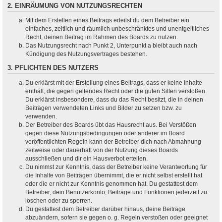
2. EINRÄUMUNG VON NUTZUNGSRECHTEN
Mit dem Erstellen eines Beitrags erteilst du dem Betreiber ein
einfaches, zeitlich und räumlich unbeschränktes und unentgeltliches
Recht, deinen Beitrag im Rahmen des Boards zu nutzen.
Das Nutzungsrecht nach Punkt 2, Unterpunkt a bleibt auch nach
Kündigung des Nutzungsvertrages bestehen.
3. PFLICHTEN DES NUTZERS
Du erklärst mit der Erstellung eines Beitrags, dass er keine Inhalte
enthält, die gegen geltendes Recht oder die guten Sitten verstoßen.
Du erklärst insbesondere, dass du das Recht besitzt, die in deinen
Beiträgen verwendeten Links und Bilder zu setzen bzw. zu
verwenden.
Der Betreiber des Boards übt das Hausrecht aus. Bei Verstößen
gegen diese Nutzungsbedingungen oder anderer im Board
veröffentlichten Regeln kann der Betreiber dich nach Abmahnung
zeitweise oder dauerhaft von der Nutzung dieses Boards
ausschließen und dir ein Hausverbot erteilen.
Du nimmst zur Kenntnis, dass der Betreiber keine Verantwortung für
die Inhalte von Beiträgen übernimmt, die er nicht selbst erstellt hat
oder die er nicht zur Kenntnis genommen hat. Du gestattest dem
Betreiber, dein Benutzerkonto, Beiträge und Funktionen jederzeit zu
löschen oder zu sperren.
Du gestattest dem Betreiber darüber hinaus, deine Beiträge
abzuändern, sofern sie gegen o. g. Regeln verstoßen oder geeignet