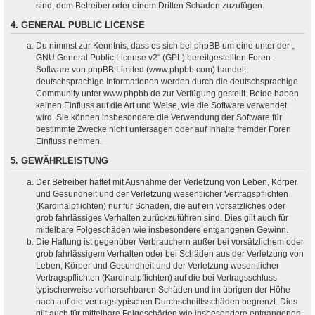
sind, dem Betreiber oder einem Dritten Schaden zuzufügen.
4. GENERAL PUBLIC LICENSE
Du nimmst zur Kenntnis, dass es sich bei phpBB um eine unter der „
GNU General Public License v2
“ (GPL) bereitgestellten Foren-
Software von phpBB Limited (www.phpbb.com) handelt;
deutschsprachige Informationen werden durch die deutschsprachige
Community unter www.phpbb.de zur Verfügung gestellt. Beide haben
keinen Einfluss auf die Art und Weise, wie die Software verwendet
wird. Sie können insbesondere die Verwendung der Software für
bestimmte Zwecke nicht untersagen oder auf Inhalte fremder Foren
Einfluss nehmen.
5. GEWÄHRLEISTUNG
Der Betreiber haftet mit Ausnahme der Verletzung von Leben, Körper
und Gesundheit und der Verletzung wesentlicher Vertragspflichten
(Kardinalpflichten) nur für Schäden, die auf ein vorsätzliches oder
grob fahrlässiges Verhalten zurückzuführen sind. Dies gilt auch für
mittelbare Folgeschäden wie insbesondere entgangenen Gewinn.
Die Haftung ist gegenüber Verbrauchern außer bei vorsätzlichem oder
grob fahrlässigem Verhalten oder bei Schäden aus der Verletzung von
Leben, Körper und Gesundheit und der Verletzung wesentlicher
Vertragspflichten (Kardinalpflichten) auf die bei Vertragsschluss
typischerweise vorhersehbaren Schäden und im übrigen der Höhe
nach auf die vertragstypischen Durchschnittsschäden begrenzt. Dies
gilt auch für mittelbare Folgeschäden wie insbesondere entgangenen