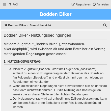
FAQ
Registrieren
Anmelden
Bodden Biker
S
Bodden Biker
Foren-Übersicht
u
Bodden Biker - Nutzungsbedingungen
c
h
Mit dem Zugriff auf „Bodden Biker“ („https://bodden-
biker.de/phpbb“) wird zwischen dir und dem Betreiber ein Vertrag
e
mit folgenden Regelungen geschlossen:
1. NUTZUNGSVERTRAG
Mit dem Zugriff auf „Bodden Biker“ (im Folgenden „das Board“)
schließt du einen Nutzungsvertrag mit dem Betreiber des Boards ab
(im Folgenden „Betreiber“) und erklärst dich mit den nachfolgenden
Regelungen einverstanden.
Wenn du mit diesen Regelungen nicht einverstanden bist, so darfst du
das Board nicht weiter nutzen. Für die Nutzung des Boards gelten
jeweils die an dieser Stelle veröffentlichten Regelungen.
Der Nutzungsvertrag wird auf unbestimmte Zeit geschlossen und kann
von beiden Seiten ohne Einhaltung einer Frist jederzeit gekündigt
werden.