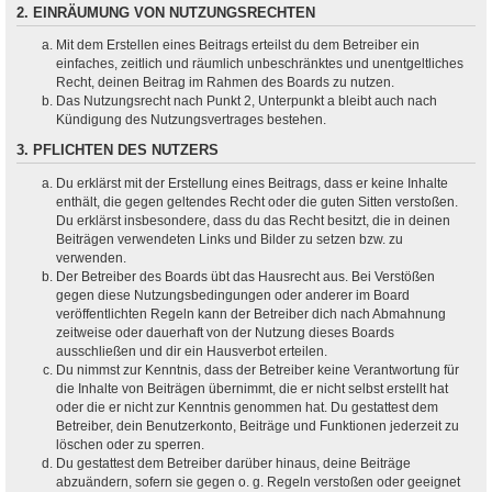
2. EINRÄUMUNG VON NUTZUNGSRECHTEN
Mit dem Erstellen eines Beitrags erteilst du dem Betreiber ein
einfaches, zeitlich und räumlich unbeschränktes und unentgeltliches
Recht, deinen Beitrag im Rahmen des Boards zu nutzen.
Das Nutzungsrecht nach Punkt 2, Unterpunkt a bleibt auch nach
Kündigung des Nutzungsvertrages bestehen.
3. PFLICHTEN DES NUTZERS
Du erklärst mit der Erstellung eines Beitrags, dass er keine Inhalte
enthält, die gegen geltendes Recht oder die guten Sitten verstoßen.
Du erklärst insbesondere, dass du das Recht besitzt, die in deinen
Beiträgen verwendeten Links und Bilder zu setzen bzw. zu
verwenden.
Der Betreiber des Boards übt das Hausrecht aus. Bei Verstößen
gegen diese Nutzungsbedingungen oder anderer im Board
veröffentlichten Regeln kann der Betreiber dich nach Abmahnung
zeitweise oder dauerhaft von der Nutzung dieses Boards
ausschließen und dir ein Hausverbot erteilen.
Du nimmst zur Kenntnis, dass der Betreiber keine Verantwortung für
die Inhalte von Beiträgen übernimmt, die er nicht selbst erstellt hat
oder die er nicht zur Kenntnis genommen hat. Du gestattest dem
Betreiber, dein Benutzerkonto, Beiträge und Funktionen jederzeit zu
löschen oder zu sperren.
Du gestattest dem Betreiber darüber hinaus, deine Beiträge
abzuändern, sofern sie gegen o. g. Regeln verstoßen oder geeignet