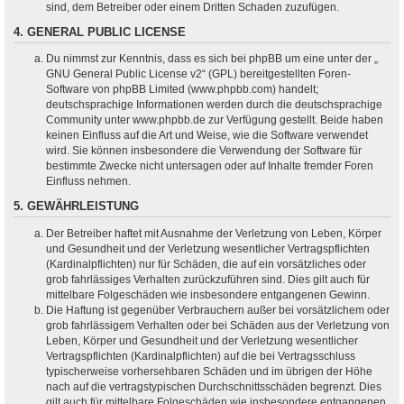
sind, dem Betreiber oder einem Dritten Schaden zuzufügen.
4. GENERAL PUBLIC LICENSE
Du nimmst zur Kenntnis, dass es sich bei phpBB um eine unter der „
GNU General Public License v2
“ (GPL) bereitgestellten Foren-
Software von phpBB Limited (www.phpbb.com) handelt;
deutschsprachige Informationen werden durch die deutschsprachige
Community unter www.phpbb.de zur Verfügung gestellt. Beide haben
keinen Einfluss auf die Art und Weise, wie die Software verwendet
wird. Sie können insbesondere die Verwendung der Software für
bestimmte Zwecke nicht untersagen oder auf Inhalte fremder Foren
Einfluss nehmen.
5. GEWÄHRLEISTUNG
Der Betreiber haftet mit Ausnahme der Verletzung von Leben, Körper
und Gesundheit und der Verletzung wesentlicher Vertragspflichten
(Kardinalpflichten) nur für Schäden, die auf ein vorsätzliches oder
grob fahrlässiges Verhalten zurückzuführen sind. Dies gilt auch für
mittelbare Folgeschäden wie insbesondere entgangenen Gewinn.
Die Haftung ist gegenüber Verbrauchern außer bei vorsätzlichem oder
grob fahrlässigem Verhalten oder bei Schäden aus der Verletzung von
Leben, Körper und Gesundheit und der Verletzung wesentlicher
Vertragspflichten (Kardinalpflichten) auf die bei Vertragsschluss
typischerweise vorhersehbaren Schäden und im übrigen der Höhe
nach auf die vertragstypischen Durchschnittsschäden begrenzt. Dies
gilt auch für mittelbare Folgeschäden wie insbesondere entgangenen