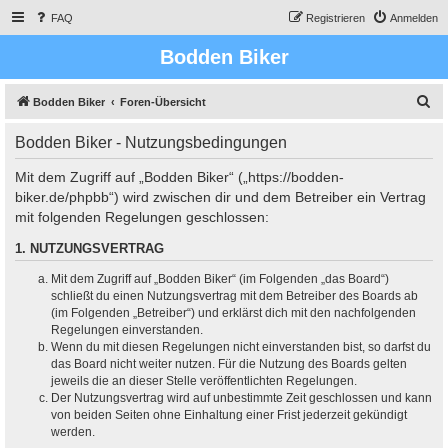
FAQ
Registrieren
Anmelden
Bodden Biker
S
Bodden Biker
Foren-Übersicht
u
Bodden Biker - Nutzungsbedingungen
c
h
Mit dem Zugriff auf „Bodden Biker“ („https://bodden-
biker.de/phpbb“) wird zwischen dir und dem Betreiber ein Vertrag
e
mit folgenden Regelungen geschlossen:
1. NUTZUNGSVERTRAG
Mit dem Zugriff auf „Bodden Biker“ (im Folgenden „das Board“)
schließt du einen Nutzungsvertrag mit dem Betreiber des Boards ab
(im Folgenden „Betreiber“) und erklärst dich mit den nachfolgenden
Regelungen einverstanden.
Wenn du mit diesen Regelungen nicht einverstanden bist, so darfst du
das Board nicht weiter nutzen. Für die Nutzung des Boards gelten
jeweils die an dieser Stelle veröffentlichten Regelungen.
Der Nutzungsvertrag wird auf unbestimmte Zeit geschlossen und kann
von beiden Seiten ohne Einhaltung einer Frist jederzeit gekündigt
werden.