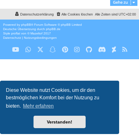
Gehe zu
Datenschutzerklärung
Alle Cookies löschen
Alle Zeiten sind
UTC+02:00
Powered by
phpBB
® Forum Software © phpBB Limited
Deutsche Übersetzung durch
phpBB.de
Style
proflat
von ©
Mazeltof
2017
Datenschutz
|
Nutzungsbedingungen
Diese Website nutzt Cookies, um dir den
bestmöglichen Komfort bei der Nutzung zu
bieten.
Mehr erfahren
Verstanden!