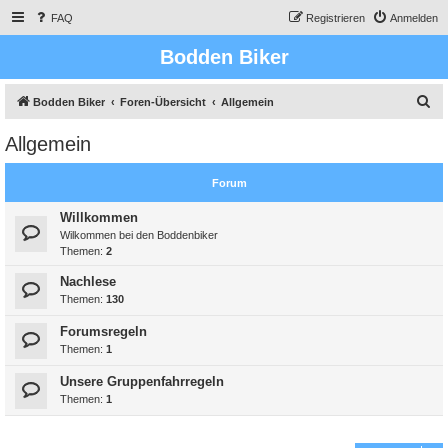
FAQ
Registrieren
Anmelden
Bodden Biker
S
Bodden Biker
Foren-Übersicht
Allgemein
u
Allgemein
c
h
Forum
e
Willkommen
Wilkommen bei den Boddenbiker
Themen:
2
Nachlese
Themen:
130
Forumsregeln
Themen:
1
Unsere Gruppenfahrregeln
Themen:
1