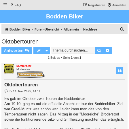
FAQ
Registrieren
Anmelden
Bodden Biker
S
Bodden Biker
Foren-Übersicht
Allgemein
Nachlese
u
Oktobertouren
c
Suche
Erweiterte
Antworten
h
e
1 Beitrag • Seite
1
von
1
Mufficrator
Moderator
Oktobertouren
B
Fr 14. Nov 2025, 14:11
e
i
Es gab im Oktober zwei Touren der Boddenbiker.
t
Am 19.10. ging es auf die offizielle Abschlusstour der Boddenbiker. Ziel
r
a
war Graal-Müritz was schön war. Leider kann man das von den
g
Temperaturen nicht sagen. Das Mittag in der "Mooreiche" Broderstorf
sowie die funktionierende Sitz- und Griffheizung machten das erträglich.