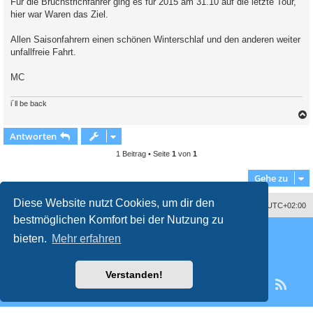
Für die Bruchstrichfahrer ging es für 2015 am 31.10 auf die letzte Tour,
hier war Waren das Ziel.
Allen Saisonfahrern einen schönen Winterschlaf und den anderen weiter
unfallfreie Fahrt.
MC
i´ll be back
Antworten
c
1 Beitrag • Seite
1
von
1
Gehe zu
Diese Website nutzt Cookies, um dir den
Datenschutzerklärung
Alle Cookies löschen
Alle Zeiten sind
UTC+02:00
bestmöglichen Komfort bei der Nutzung zu
Powered by
phpBB
® Forum Software © phpBB Limited
bieten.
Mehr erfahren
Deutsche Übersetzung durch
phpBB.de
Style
proflat
von ©
Mazeltof
2017
Datenschutz
|
Nutzungsbedingungen
Verstanden!